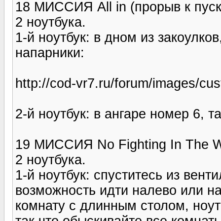
18 МИССИЯ All in (прорыв к пу
2 ноутбука.
1-й ноутбук: в дном из закоулко
напарники:
http://cod-vr7.ru/forum/images/c
2-й ноутбук: в ангаре номер 6, 
19 МИССИЯ No Fighting In The W
2 ноутбука.
1-й ноутбук: спуститесь из вент
возможность идти налево или н
комнату с длинным столом, ноутб
так что обыскивайте все комнаты