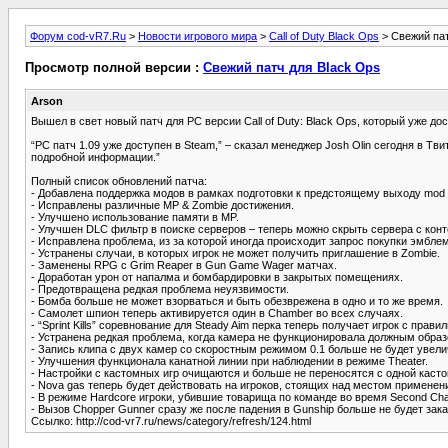
Форум cod-vR7.Ru
>
Новости игрового мира
>
Call of Duty Black Ops
> Свежий пат
Просмотр полной версии :
Свежий патч для Black Ops
Arson
Вышел в свет новый патч для PC версии Call of Duty: Black Ops, который уже до
“PC патч 1.09 уже доступен в Steam,” – сказал менеджер Josh Olin сегодня в Тв
подробной информации.”
Полный список обновлений патча:
- Добавлена поддержка модов в рамках подготовки к предстоящему выходу mod t
- Исправлены различные MP & Zombie достижения.
- Улучшено использование памяти в MP.
- Улучшен DLC фильтр в поиске серверов – теперь можно скрыть сервера с конт
- Исправлена проблема, из за которой иногда происходит запрос покупки эмблем
- Устранены случаи, в которых игрок не может получить приглашение в Zombie.
- Заменены RPG с Grim Reaper в Gun Game Wager матчах.
- Доработан урон от напалма и бомбардировки в закрытых помещениях.
- Предотвращена редкая проблема неуязвимости.
- Бомба больше не может взорваться и быть обезврежена в одно и то же время.
- Самолет шпион теперь активируется один в Chamber во всех случаях.
- “Sprint Kills” соревнование для Steady Aim перка теперь получает игрок с пра
- Устранена редкая проблема, когда камера не функционировала должным образо
- Запись клипа с двух камер со скоростным режимом 0.1 больше не будет увели
- Улучшения функционала канатной линии при наблюдении в режиме Theater.
- Настройки с кастомных игр очищаются и больше не переносятся с одной касто
- Nova gas теперь будет действовать на игроков, стоящих над местом применен
- В режиме Hardcore игроки, убившие товарища по команде во время Second Cha
- Вызов Chopper Gunner сразу же после падения в Gunship больше не будет зак
Ссылко: http://cod-vr7.ru/news/category/refresh/124.html