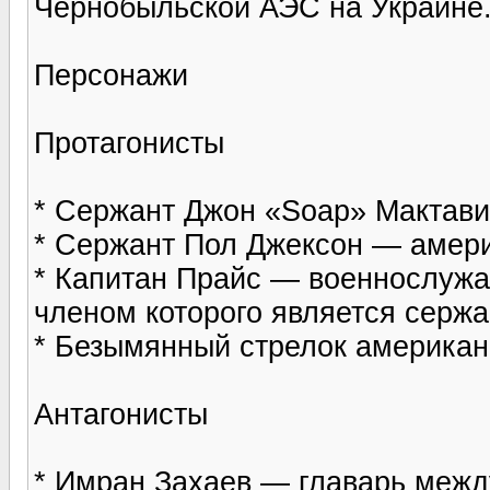
Чернобыльской АЭС на Украине
Персонажи
Протагонисты
* Сержант Джон «Soap» Макта
* Сержант Пол Джексон — амери
* Капитан Прайс — военнослуж
членом которого является серж
* Безымянный стрелок американ
Антагонисты
* Имран Захаев — главарь межд