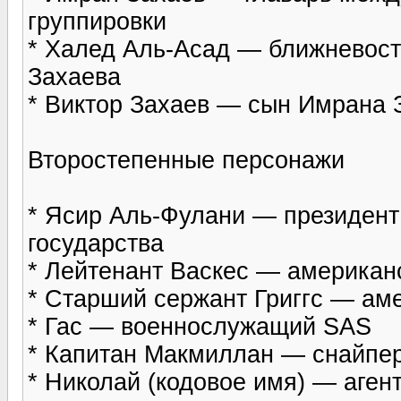
группировки
* Халед Аль-Асад — ближневост
Захаева
* Виктор Захаев — сын Имрана 
Второстепенные персонажи
* Ясир Аль-Фулани — президент
государства
* Лейтенант Васкеc — американ
* Старший сержант Григгc — ам
* Гас — военнослужащий SAS
* Капитан Макмиллан — снайпе
* Николай (кодовое имя) — аген