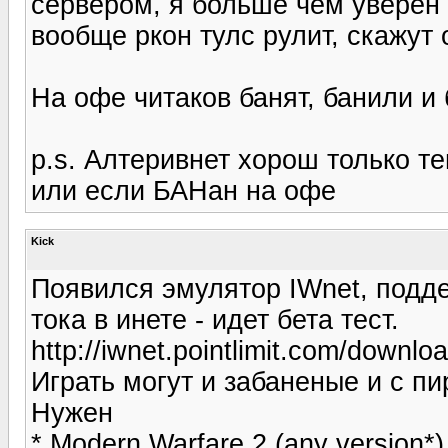
сервером, я больше чем уверен 
вообще ркон тулс рулит, скажут о
На офе читаков банят, банили и б
p.s. Алтеривнет хорош только те
или если БАНан на офе
Kick
Появился эмулятор IWnet, подде
тока в инете - идет бета тест.
http://iwnet.pointlimit.com/downloa
Играть могут и забаненые и с пи
Нужен
* Modern Warfare 2 (any version*)