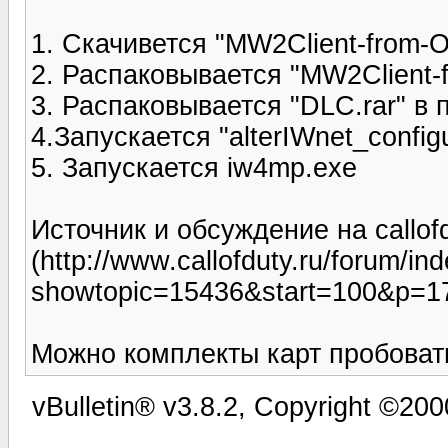
1. Скачивется "MW2Client-from-O
2. Распаковывается "MW2Client-f
3. Распаковывается "DLC.rar" в па
4.Запускается "alterIWnet_config
5. Запускается iw4mp.exe
Источник и обсуждение на callofd
(http://www.callofduty.ru/forum/in
showtopic=15436&start=100&p=1
Можно комплекты карт пробовать
vBulletin® v3.8.2, Copyright ©200