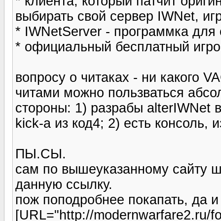
* клиента, который патчит ори
выбирать свой сервер IWNet, игр
* IWNetServer - программка для
* официальный бесплатный игрово
вопросу о читаках - ни какого V
читами можно пользваться абсол
стороны: 1) разрабы alterIWNet 
kick-а из код4; 2) есть консоль,
ПЫ.СЫ.
сам по вышеуказанному сайту ши
данную ссылку.
пож поподробнее покапать, да и
[URL="http://modernwarfare2.ru/