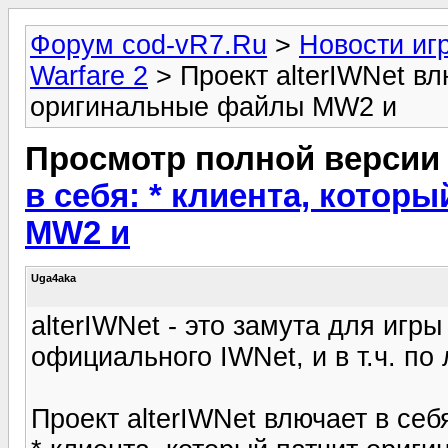
Форум cod-vR7.Ru
>
Новости иг
Warfare 2
> Проект alterIWNet вл
оригинальные файлы MW2 и
Просмотр полной версии
в себя: * клиента, кото
MW2 и
Uga4aka
alterIWNet - это замута для игры
официального IWNet, и в т.ч. по
Проект alterIWNet влючает в себ