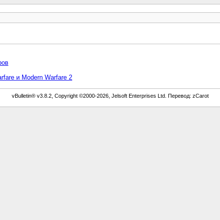
ров
rfare и Modern Warfare 2
vBulletin® v3.8.2, Copyright ©2000-2026, Jelsoft Enterprises Ltd. Перевод: zCarot