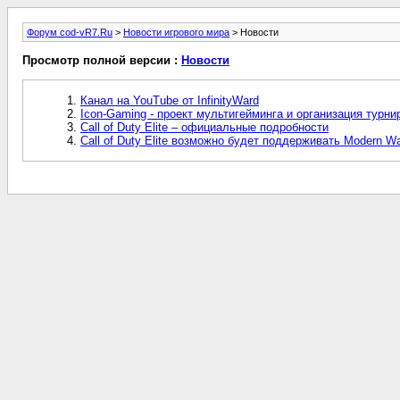
Форум cod-vR7.Ru
>
Новости игрового мира
> Новости
Просмотр полной версии :
Новости
Канал на YouTube от InfinityWard
Icon-Gaming - проект мультигейминга и организация турни
Call of Duty Elite – официальные подробности
Call of Duty Elite возможно будет поддерживать Modern Wa